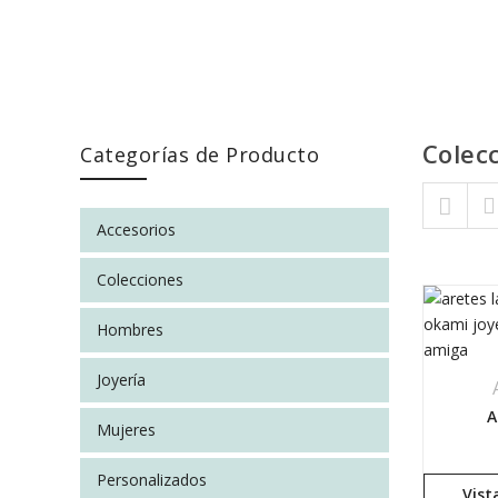
Colec
Categorías de Producto
Skip to content
Accesorios
Colecciones
Hombres
Joyería
A
Mujeres
Personalizados
Vist