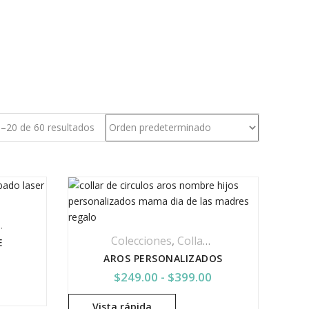
–20 de 60 resultados
spirituales
Colecciones
,
Collar Acero Inoxidable
,
C
E
AROS PERSONALIZADOS
Rango de precios
$
249.00
-
$
399.00
Vista rápida