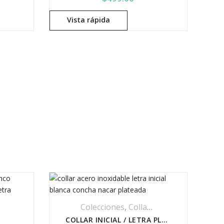
Vista rápida
a Personalizada
Colecciones
,
Collar Acero Inoxidable
,
C
,
Collares
,
Iniciales
,
Joyería
,
Personalizados
COLLAR INICIAL / LETRA PLATEADA