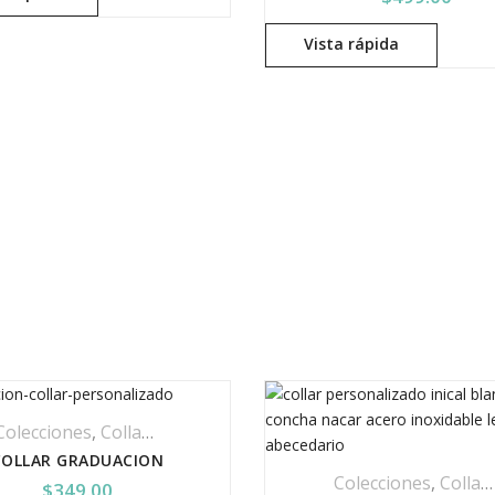
Vista rápida
Colecciones
,
Collar Acero Inoxidable
,
Collares
,
Joyería
,
Joyeri
COLLAR GRADUACION
Colecciones
,
Collar Acero Inoxidable
$
349.00