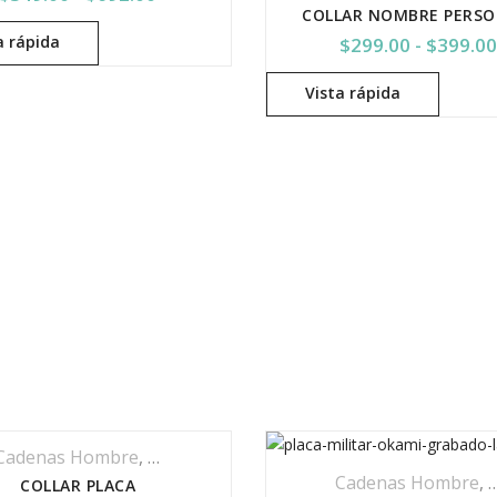
a rápida
$
299.00
-
$
399.0
Vista rápida
Cadenas Hombre
,
Colecciones
,
Hombres
,
Joyeria Personaliz
Cadenas Hombre
,
COLLAR PLACA