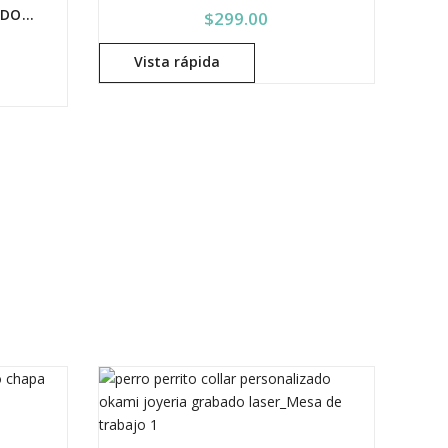
COLLAR INICIAL / LETRA DORADA
$
299.00
Vista rápida
ía
,
Joyeria Personalizada
,
Personalizados
,
Productos De Ace
,
Collares
,
Iniciales
,
Joyería
,
Joyeria Persona
ta $692.00