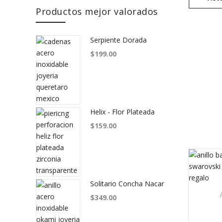
Productos mejor valorados
Serpiente Dorada
$
199.00
ink
dIn link
Helix - Flor Plateada
$
159.00
Solitario Concha Nacar
$
349.00