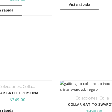
Vista rápida
a rápida
Colecciones
,
Collar Acero Inoxidable
,
Collares
,
Joyería
,
Joyeri
COLLAR GATITO PERSONALIZADO
Colecciones
,
Collares Y Dijes
$
349.00
a rápida
$
499.00