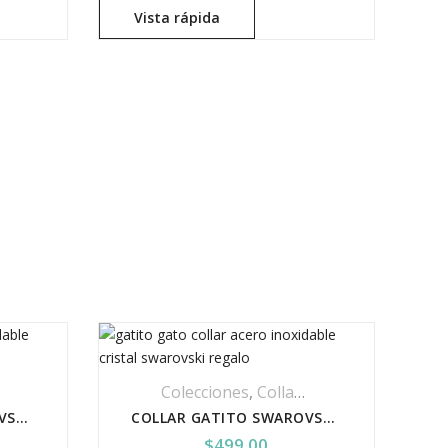
Vista rápida
a Personalizada
,
Cristal Swarovski
Colecciones
,
Sin Categoría
,
Collares Y Dijes
,
Cristal 
COLLAR GATITO SWAROVSKI DORADO
COLLAR GATITO SWAROVSKI PLATEADO
$
499.00