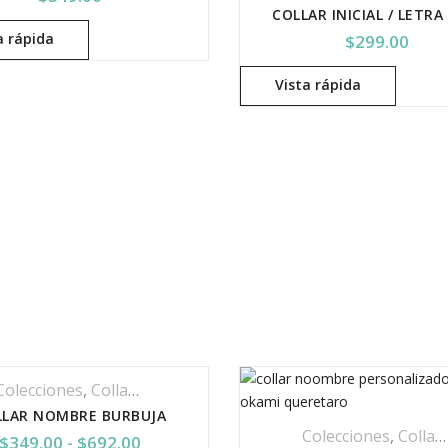
a rápida
$
299.00
Vista rápida
Colecciones
,
Collar Acero Inoxidable
,
Collares
,
Iniciales
,
Joyer
LLAR NOMBRE BURBUJA
Colecciones
,
Collar Acero Inoxidable
Rango de precios: desde $349.00 has
$
349.00
-
$
692.00