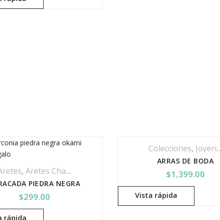
Colecciones
,
Joyeria Personalizada
ARRAS DE BODA
Aretes
,
Aretes Chapa De Oro
,
Colecciones
,
Joyería
$
1,399.00
RACADA PIEDRA NEGRA
Vista rápida
$
299.00
a rápida