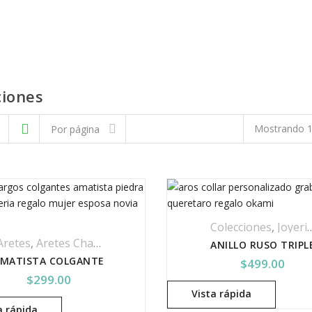
ciones
Mostrando 1
Por página
Colecciones
,
Joyeria Personalizada
Aretes
,
Aretes Chapa De Oro
,
Colecciones
,
Joyería
,
Piedras E
ANILLO RUSO TRIPL
MATISTA COLGANTE
$
499.00
$
299.00
Vista rápida
a rápida