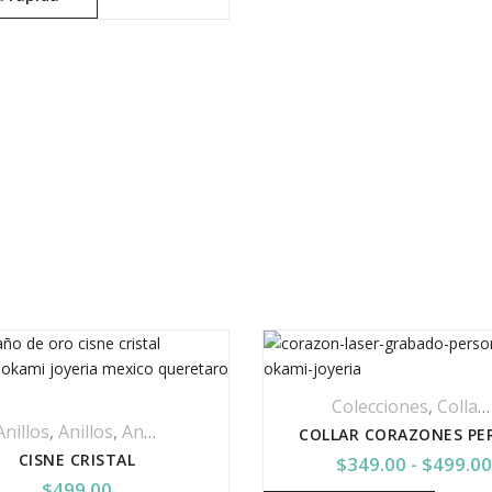
Colecciones
,
Collar Acero Inoxidable
Anillos
,
Anillos
,
Anillos Chapa De Oro
,
Cristal Swarovski
CISNE CRISTAL
$
349.00
-
$
499.0
$
499.00