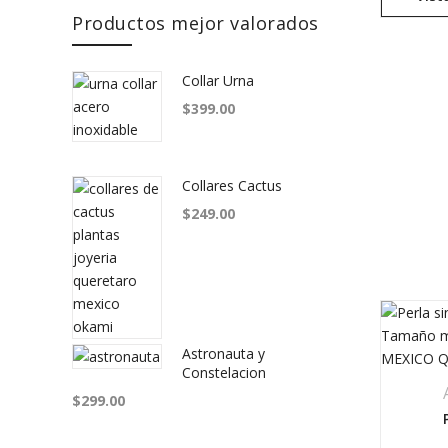
Productos mejor valorados
Collar Urna
$
399.00
Collares Cactus
ink
dIn link
$
249.00
Astronauta y
Constelacion
$
299.00