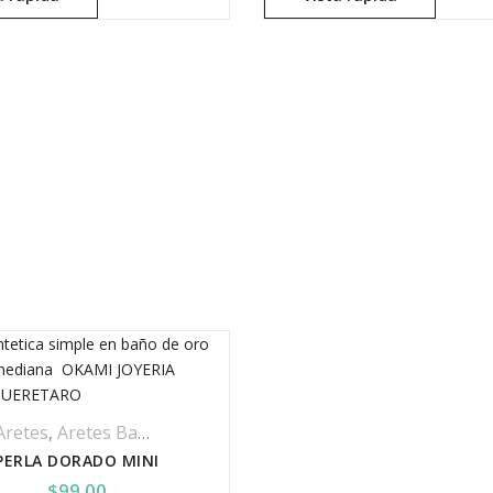
Aretes
,
Aretes Baño De Rodio
,
Joyería
,
Productos De Baño D
PERLA DORADO MINI
$
99.00