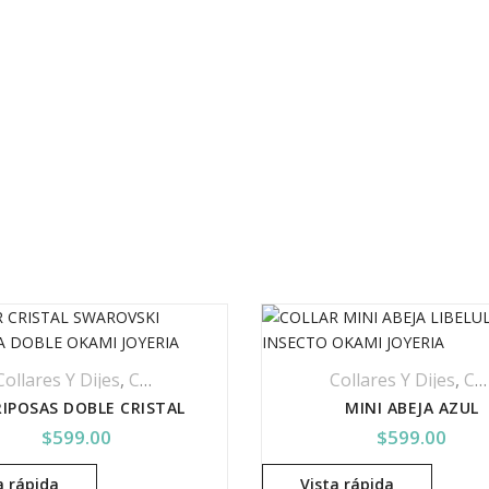
Collares Y Dijes
,
Cristal Swarovski
,
Productos De Baño De Ro
Collares Y Dijes
,
Cristal Swarovski
IPOSAS DOBLE CRISTAL
MINI ABEJA AZUL
$
599.00
$
599.00
a rápida
Vista rápida