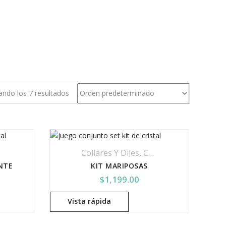
ndo los 7 resultados
De Rodio
,
Kits
,
Productos De Baño De Rodio
Collares Y Dijes
,
Cristal Swarovski
,
Kit
NTE
KIT MARIPOSAS
$
1,199.00
Vista rápida