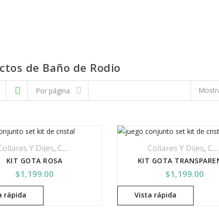
ctos de Baño de Rodio
Mostra
Por página
Collares Y Dijes
,
Cristal Swarovski
,
Kits
,
Productos De Baño 
Collares Y Dijes
,
Cristal Swarovski
KIT GOTA ROSA
KIT GOTA TRANSPARE
$
1,199.00
$
1,199.00
a rápida
Vista rápida