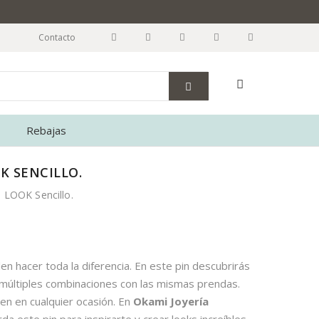
Contacto
Rebajas
K SENCILLO.
 LOOK Sencillo.
den hacer toda la diferencia. En este pin descubrirás
 múltiples combinaciones con las mismas prendas.
gen en cualquier ocasión. En
Okami Joyería
 este pin para inspirarte y crear looks increíbles