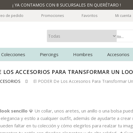
¡ YA CONTAMOS CON 8 SUCURSALES EN QUERÉTARO !
reo de pedido
Promociones
Favoritos
Mi cuenta
Colecciones
Piercings
Hombres
Accesorios
E LOS ACCESORIOS PARA TRANSFORMAR UN LOO
CESORIOS
El PODER De Los Accesorios Para Transformar Un
look sencillo
💎 Un collar, unos aretes, un anillo o una bolsa pue
legancia y estilo a cualquier outfit, además de ayudarte a crear
eden faltar en tu colección y cómo elegirlos para realzar tu ima
ntan tu estilo con diseños elegantes y de alta calidad. 📌 Guarda