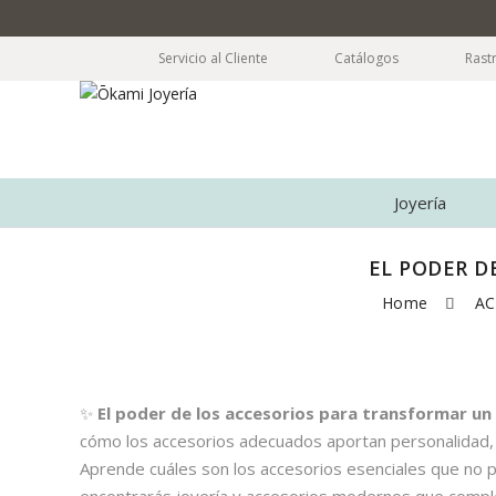
Servicio al Cliente
Catálogos
Rast
Joyería
EL PODER D
Home
AC
Skip to content
✨
El poder de los accesorios para transformar un 
cómo los accesorios adecuados aportan personalidad, e
Aprende cuáles son los accesorios esenciales que no pu
encontrarás joyería y accesorios modernos que compleme