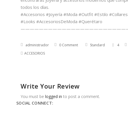
todos los días.
#Accesorios #Joyería #Moda #Outfit #Estilo #Collar
#Looks #AccesoriosDeModa #Querétaro
———————————————————————
administrador
0 Comment
Standard
4
ACCESORIOS
Write Your Review
You must be
logged in
to post a comment.
SOCIAL CONNECT: