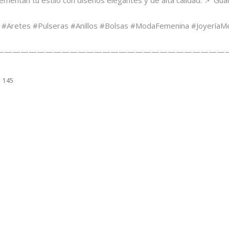
es #Aretes #Pulseras #Anillos #Bolsas #ModaFemenina #JoyeríaM
————————————————————————————
145