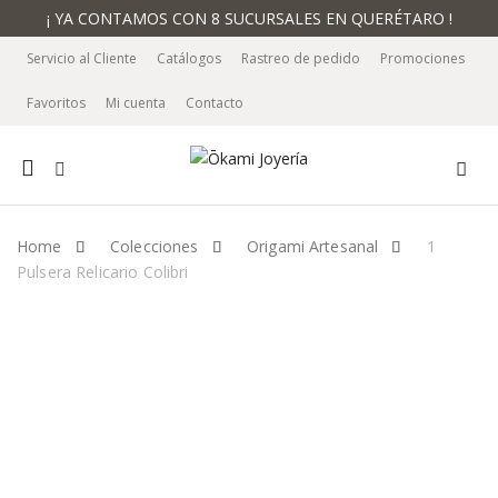
¡ YA CONTAMOS CON 8 SUCURSALES EN QUERÉTARO !
Servicio al Cliente
Catálogos
Rastreo de pedido
Promociones
Favoritos
Mi cuenta
Contacto
Mobile
navigation
Home
Colecciones
Origami Artesanal
1
Pulsera Relicario Colibri
Skip to content