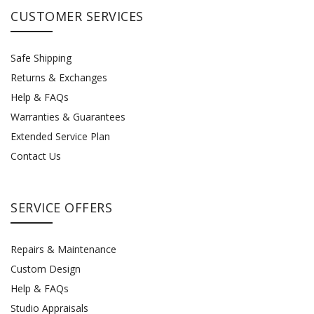
CUSTOMER SERVICES
No hay valoraciones aún.
INFORMACIÓN ADICIONAL
Color Colibrí
1, 2, 3, 4, 5, 6, 7, 8, 9
Safe Shipping
SÉ EL PRIMERO EN VALORAR “1 PULSERA RELICARIO
Returns & Exchanges
Color Relicario
Dorado, Plateado, Negro, Rosado
COLIBRI”
Help & FAQs
You must be
logged in
to post a review.
Warranties & Guarantees
SOCIAL CONNECT:
Extended Service Plan
Contact Us
SERVICE OFFERS
Repairs & Maintenance
Custom Design
Help & FAQs
Studio Appraisals