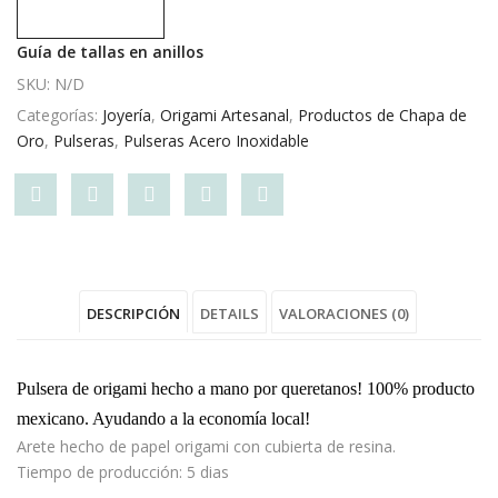
Compare
Guía de tallas en anillos
SKU:
N/D
Categorías:
Joyería
,
Origami Artesanal
,
Productos de Chapa de
Oro
,
Pulseras
,
Pulseras Acero Inoxidable
Share
Post
Share
Pin
Share
"1
status
"1
"1
"1
Pulsera
"1
Pulsera
Pulsera
Pulsera
DESCRIPCIÓN
DETAILS
VALORACIONES (0)
Relicario
Pulsera
Relicario
Relicario
Relicario
Colibri"
Relicario
Colibri"
Colibri"
Colibri"
Pulsera de origami hecho a mano por queretanos! 100% producto
on
Colibri"
on
on
on
mexicano. Ayudando a la economía local!
Arete hecho de papel origami con cubierta de resina.
Facebook
on
Google
Pinterest
LinkedIn
Tiempo de producción: 5 dias
Twitter
Plus