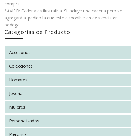
compra.
*AVISO: Cadena es ilustrativa. Sí incluye una cadena pero se
agregará al pedido la que este disponible en existencia en
bodega.
Categorías de Producto
No hay valoraciones aún.
INFORMACIÓN ADICIONAL
Unicornio, Flor, Pez Koi, T-Rex, Mariposa, Gato,
Accesorios
Figura
SÉ EL PRIMERO EN VALORAR “ARETES VARIAS
Barquito, Zorro, Elefante
FIGURAS”
Colecciones
Tamaño
Largos ( gancho ), Cortos ( Pin )
You must be
logged in
to post a review.
SOCIAL CONNECT:
Hombres
Joyería
Mujeres
Personalizados
Piercings