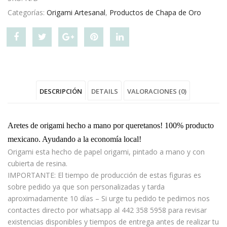
Categorías:
Origami Artesanal
,
Productos de Chapa de Oro
Share
Post
Share
Pin
Share
"Aretes
status
"Aretes
"Aretes
"Aretes
Varias
"Aretes
Varias
Varias
Varias
DESCRIPCIÓN
DETAILS
VALORACIONES (0)
Figuras"
Varias
Figuras"
Figuras"
Figuras"
on
Figuras"
on
on
on
Aretes de origami hecho a mano por queretanos! 100% producto
Facebook
on
Google
Pinterest
LinkedIn
mexicano. Ayudando a la economía local!
Origami esta hecho de papel origami, pintado a mano y con
Twitter
Plus
cubierta de resina.
IMPORTANTE: El tiempo de producción de estas figuras es
sobre pedido ya que son personalizadas y tarda
aproximadamente 10 días – Si urge tu pedido te pedimos nos
contactes directo por whatsapp al 442 358 5958 para revisar
existencias disponibles y tiempos de entrega antes de realizar tu