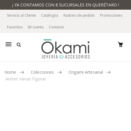
¡ YA CONTAMOS CON 8 SUCURSALES EN QUERÉTARO !
Servicio al Cliente
Catálogos
Rastreo de pedido
Promociones
Favoritos
Mi cuenta
Contacto
Mobile
navigation
Home
Colecciones
Origami Artesanal
Aretes Varias Figuras
Skip to content