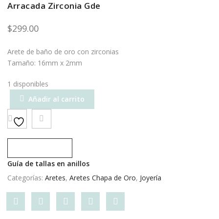
Arracada Zirconia Gde
$
299.00
Arete de baño de oro con zirconias
Tamaño: 16mm x 2mm
1 disponibles
Añadir al carrito
Compare
Guía de tallas en anillos
Categorías:
Aretes
,
Aretes Chapa de Oro
,
Joyería
Share
Post
Share
Pin
Share