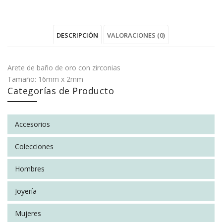
"Arracada
status
"Arracada
"Arracada
"Arracada
Zirconia
"Arracada
Zirconia
Zirconia
Zirconia
DESCRIPCIÓN
VALORACIONES (0)
Gde"
Zirconia
Gde"
Gde"
Gde"
on
Gde"
on
on
on
Arete de baño de oro con zirconias
Facebook
on
Google
Pinterest
LinkedIn
Tamaño: 16mm x 2mm
Categorías de Producto
No hay valoraciones aún.
Twitter
Plus
Accesorios
SÉ EL PRIMERO EN VALORAR “ARRACADA ZIRCONIA
GDE”
Colecciones
You must be
logged in
to post a review.
SOCIAL CONNECT:
Hombres
Joyería
Mujeres