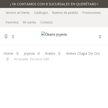
¡ YA CONTAMOS CON 8 SUCURSALES EN QUERÉTARO !
Servicio al Cliente
Catálogos
Rastreo de pedido
Promociones
Favoritos
Mi cuenta
Contacto
Mobile
navigation
Home
Joyería
Aretes
Aretes Chapa De Oro
Arracada Zirconia Gde
Skip to content