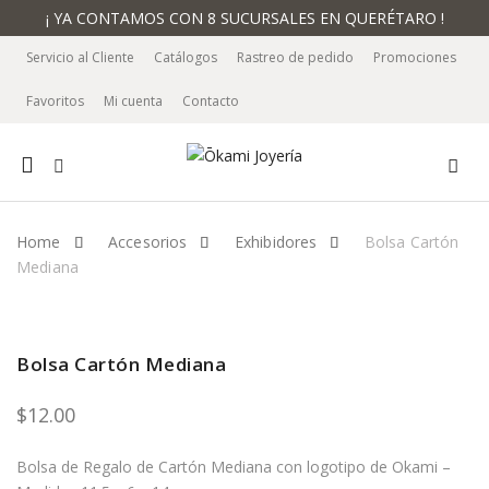
¡ YA CONTAMOS CON 8 SUCURSALES EN QUERÉTARO !
Servicio al Cliente
Catálogos
Rastreo de pedido
Promociones
Favoritos
Mi cuenta
Contacto
Mobile
navigation
Home
Accesorios
Exhibidores
Bolsa Cartón
Mediana
Skip to content
Bolsa Cartón Mediana
$
12.00
Bolsa de Regalo de Cartón Mediana con logotipo de Okami –