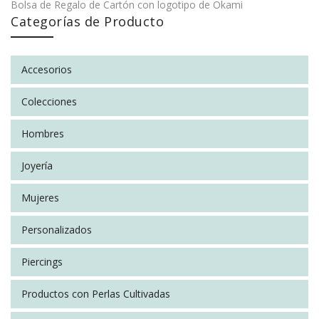
Bolsa de Regalo de Cartón con logotipo de Okami
Facebook
on
Google
Pinterest
LinkedIn
Categorías de Producto
No hay valoraciones aún.
Twitter
Plus
Accesorios
SÉ EL PRIMERO EN VALORAR “BOLSA CARTÓN
MEDIANA”
Colecciones
You must be
logged in
to post a review.
SOCIAL CONNECT:
Hombres
Joyería
Mujeres
Personalizados
Piercings
Productos con Perlas Cultivadas