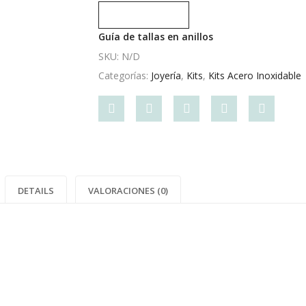
Compare
Guía de tallas en anillos
SKU:
N/D
Categorías:
Joyería
,
Kits
,
Kits Acero Inoxidable
Share
Post
Share
Pin
Share
"Kit
status
"Kit
"Kit
"Kit
de
"Kit
de
de
de
Mickey"
de
Mickey"
Mickey"
Mickey"
DETAILS
VALORACIONES (0)
on
Mickey"
on
on
on
Facebook
on
Google
Pinterest
LinkedI
Twitter
Plus
Dorado,