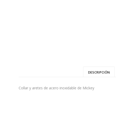
DESCRIPCIÓN
Collar y aretes de acero inoxidable de Mickey
No hay valoraciones aún.
INFORMACIÓN ADICIONAL
SÉ EL PRIMERO EN VALORAR “KIT DE MICKEY”
Colores