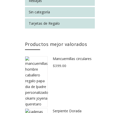
Rebajas
n
Sin categoría
Tarjetas de Regalo
LOVE YOU
Productos mejor valorados
Mancuernillas circulares
$
399.00
Serpiente Dorada