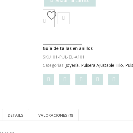
Añadir al carrito
Compare
Guía de tallas en anillos
SKU:
01-PUL-EL-A101
Categorías:
Joyería
,
Pulsera Ajustable Hilo
,
Pul
Share
Post
Share
Pin
Share
"Ojitos
status
"Ojitos
"Ojitos
"Ojitos
rojos
"Ojitos
rojos
rojos
rojos
elástica"
rojos
elástica"
elástica"
elástica"
DETAILS
VALORACIONES (0)
on
elástica"
on
on
on