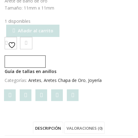
Arete de baño de oro
Tamaño: 11mm x 11mm
1 disponibles
Añadir al carrito
Compare
Guía de tallas en anillos
Categorías:
Aretes
,
Aretes Chapa de Oro
,
Joyería
Share
Post
Share
Pin
Share
"Patitas
status
"Patitas
"Patitas
"Patitas
Rosas"
"Patitas
Rosas"
Rosas"
Rosas"
DESCRIPCIÓN
VALORACIONES (0)
on
Rosas"
on
on
on