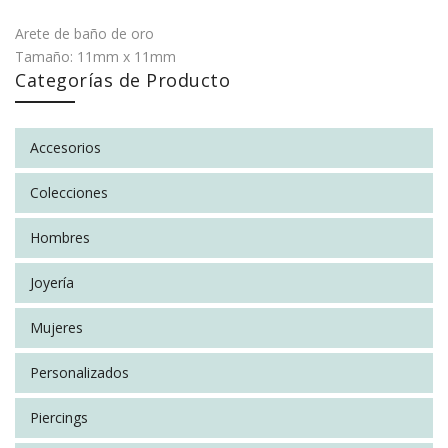
Facebook
on
Google
Pinterest
LinkedIn
Arete de baño de oro
Twitter
Plus
Tamaño: 11mm x 11mm
Categorías de Producto
No hay valoraciones aún.
Accesorios
SÉ EL PRIMERO EN VALORAR “PATITAS ROSAS”
Colecciones
You must be
logged in
to post a review.
SOCIAL CONNECT:
Hombres
Joyería
Mujeres
Personalizados
Piercings