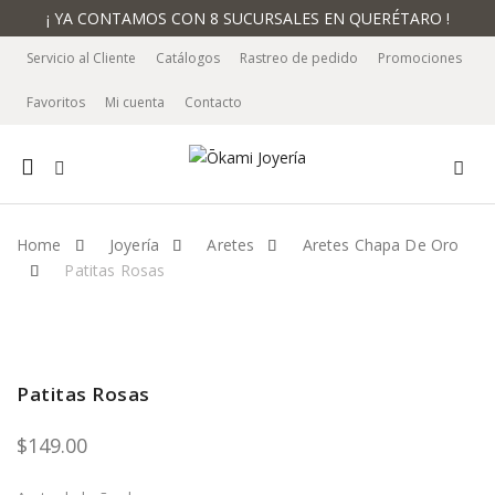
¡ YA CONTAMOS CON 8 SUCURSALES EN QUERÉTARO !
Servicio al Cliente
Catálogos
Rastreo de pedido
Promociones
Favoritos
Mi cuenta
Contacto
Mobile
navigation
Home
Joyería
Aretes
Aretes Chapa De Oro
Patitas Rosas
Skip to content
Patitas Rosas
$
149.00