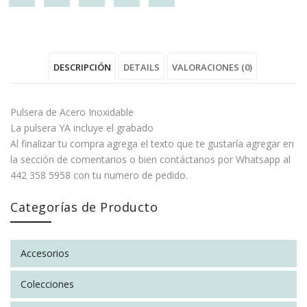
"Pulsera
status
"Pulsera
"Pulsera
"Pulsera
tipo
"Pulsera
tipo
tipo
tipo
DESCRIPCIÓN
DETAILS
VALORACIONES (0)
reloj
tipo
reloj
reloj
reloj
con
reloj
con
con
con
Pulsera de Acero Inoxidable
Grabado"
con
Grabado"
Grabado"
Grabado"
La pulsera YA incluye el grabado
Al finalizar tu compra agrega el texto que te gustaría agregar en
on
Grabado"
on
on
on
la sección de comentarios o bien contáctanos por Whatsapp al
442 358 5958 con tu numero de pedido.
Facebook
on
Google
Pinterest
LinkedIn
Twitter
Plus
Categorías de Producto
No hay valoraciones aún.
INFORMACIÓN ADICIONAL
Colores
Dorado, Plateado
Accesorios
SÉ EL PRIMERO EN VALORAR “PULSERA TIPO RELOJ
Tipografía
1, 2, 3, 4, 5, 6
CON GRABADO”
Colecciones
You must be
logged in
to post a review.