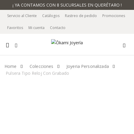
¡ YA CONTAMOS CON 8 SUCURSALES EN QUERÉTARO !
Servicio al Cliente
Catálogos
Rastreo de pedido
Promociones
Favoritos
Mi cuenta
Contacto
Mobile
navigation
Home
Colecciones
Joyeria Personalizada
Pulsera Tipo Reloj Con Grabado
Skip to content