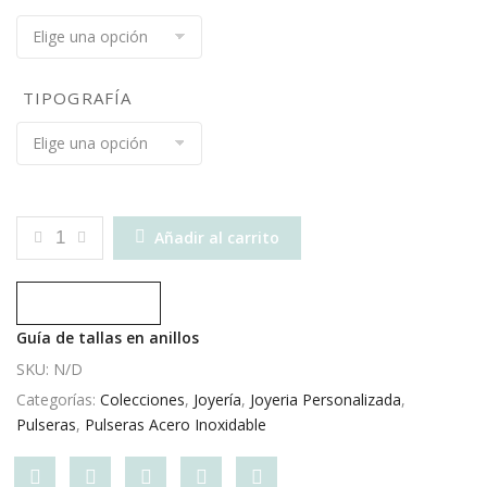
TIPOGRAFÍA
CANTIDAD
Añadir al carrito
Compare
Guía de tallas en anillos
SKU:
N/D
Categorías:
Colecciones
,
Joyería
,
Joyeria Personalizada
,
Pulseras
,
Pulseras Acero Inoxidable
Share
Post
Share
Pin
Share